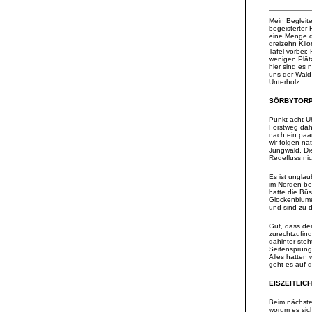
Mein Begleite
begeisterter
eine Menge d
dreizehn Kil
Tafel vorbei:
wenigen Plät
hier sind es
uns der Wald
Unterholz.
SÖRBYTOR
Punkt acht U
Forstweg dah
nach ein paa
wir folgen na
Jungwald. Di
Redefluss nich
Es ist unglau
im Norden be
hatte die Büs
Glockenblume
und sind zu 
Gut, dass der
zurechtzufind
dahinter steh
Seitensprung
Alles hatten 
geht es auf 
EISZEITLI
Beim nächste
worum es sich