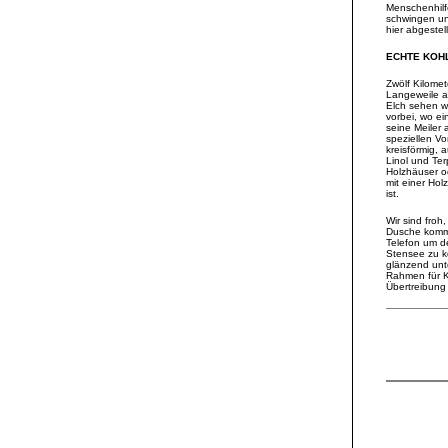
Menschenhilfe
schwingen uns
hier abgeste
ECHTE KOH
Zwölf Kilome
Langeweile au
Elch sehen w
vorbei, wo ein
seine Meiler
speziellen Vo
kreisförmig, 
Linol und Ter
Holzhäuser od
mit einer Hol
ist.
Wir sind froh
Dusche komme
Telefon um d
Stensee zu k
glänzend unt
Rahmen für K
Übertreibung