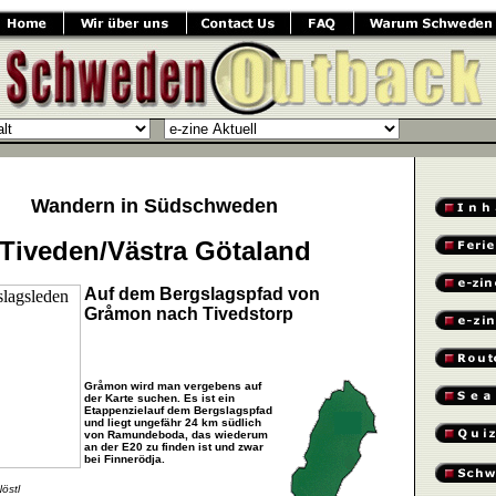
.
.
.
Wandern in Südschweden
Tiveden/Västra Götaland
Auf dem Bergslagspfad von
Gråmon nach Tivedstorp
Gråmon wird man vergebens auf
der Karte suchen. Es ist ein
Etappenzielauf dem Bergslagspfad
und liegt ungefähr 24 km südlich
von Ramundeboda, das wiederum
an der E20 zu finden ist und zwar
bei Finnerödja.
östl