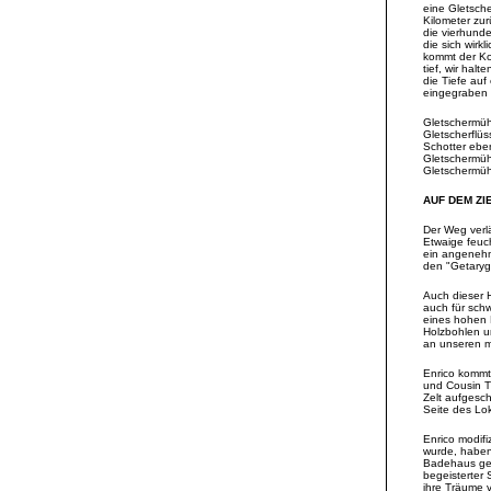
eine Gletsche
Kilometer zu
die vierhunde
die sich wirkl
kommt der Ko
tief, wir hal
die Tiefe auf
eingegraben 
Gletschermühl
Gletscherflü
Schotter ebe
Gletschermühl
Gletschermühl
AUF DEM Z
Der Weg verl
Etwaige feuch
ein angenehm
den "Getaryg
Auch dieser H
auch für schw
eines hohen 
Holzbohlen un
an unseren m
Enrico kommt
und Cousin Th
Zelt aufgesch
Seite des Lok
Enrico modifi
wurde, haben
Badehaus gefl
begeisterter
ihre Träume