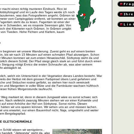
r macht einen richtig munteren Eindruck. Rico ist
 Hobbyfotograf und im Laufe des Tages werde ich noch
azulernen, was das Fotografieren angeht. Gråmon ist
ometer vom Campingplatz entfernt, wir kommen an einer
 Fagertärn steht da zu lesen. Fagertärn ist einer der
ze in Schweden, wo es rosarote Seerosen gibt.
Von
 noch drei Kilometer nach Gråmon. In Gråmon umgibt
 von Tiveden. Hohe Fichten und Kiefern, kaum
P
hr beginnen wir unsere Wanderung. Zuerst geht es auf einem breiten
in, bis wir nach 15 Minuten auf einen schmalen Pfad abzweigen. Schon
r Minuten kommen wir zum ersten Hinweisschild. Sörbytorp steht da und
türlich diesem Schild. Der Pfad steigt gleich stark an und führt durch einen
e Steigung nötigt Enrico die ersten Schnaufer ab, was aber seinem
t abträglich ist.
blich, welch ein Unterschied in der Vegetation dieses Landes besteht. War
reits der Herbst mit dem grossen Farbpinsel übers Land gefahren und
che und Sträucher rostrot gefärbt, so stehen hier noch vereinzelt
n und Margeriten in voller Blüte und die Farnkräuter wachsen hüfthoch
dieser frühen Morgenstunde taufeucht.
 Weg markiert ist, denn in diesem Jungwald wäre es sonst schwer, sich
en. Nach vielleicht zwanzig Minuten stehen wir vor einer Kuhweide und
t auf einer Anhöhe der Hof von Sörbytorp. Sonst nichts. Diesen
 hätten wir uns sparen können. Wir sehen uns an und müssen lachen.
wir uns erwartet, nur einen Bauernhof nicht. Naja, umgedreht und weiter
dem Bergslagspfad.
CHE GLETSCHERMÜHLE
n Schild wissen wir wenigstens ,
 handelt. "Jättegryta" steht da, also