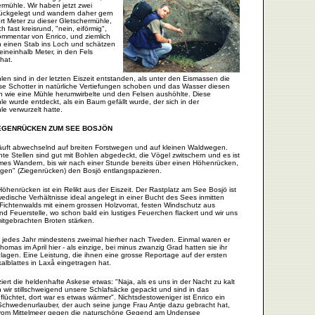
rmühle. Wir haben jetzt zwei
rückgelegt und wandern daher gern
rt Meter zu dieser Gletschermühle,
ich fast kreisrund, "nein, eiförmig",
mmentar von Enrico, und ziemlich
ten einen Stab ins Loch und schätzen
 eineinhalb Meter, in den Fels
hat.
en sind in der letzten Eiszeit entstanden, als unter den Eismassen die
sse Schotter in natürliche Vertiefungen schoben und das Wasser diesen
n wie eine Mühle herumwirbelte und den Felsen aushöhlte. Diese
e wurde entdeckt, als ein Baum gefällt wurde, der sich in der
e verwurzelt hatte.
IEGENRÜCKEN ZUM SEE BOSJÖN
äuft abwechselnd auf breiten Forstwegen und auf kleinen Waldwegen.
te Stellen sind gut mit Bohlen abgedeckt, die Vögel zwitschern und es ist
es Wandern, bis wir nach einer Stunde bereits über einen Höhenrücken,
gen" (Ziegenrücken) den Bosjö entlangspazieren.
öhenrücken ist ein Relikt aus der Eiszeit. Der Rastplatz am See Bosjö ist
edische Verhältnisse ideal angelegt in einer Bucht des Sees inmitten
Fichtenwalds mit einem grossen Holzvorrat, festen Windschutz aus
d Feuerstelle, wo schon bald ein lustiges Feuerchen flackert und wir uns
itgebrachten Broten stärken.
 jedes Jahr mindestens zweimal hierher nach Tiveden. Einmal waren er
omas im April hier - als einzige, bei minus zwanzig Grad hatten sie ihr
lagen. Eine Leistung, die ihnen eine grosse Reportage auf der ersten
alblattes in Laxå eingetragen hat.
ziert die heldenhafte Askese etwas: "Naja, als es uns in der Nacht zu kalt
 wir stillschweigend unsere Schlafsäcke gepackt und sind in das
üchtet, dort war es etwas wärmer". Nichtsdestoweniger ist Enrico ein
 Schwedenurlauber, der auch seine junge Frau Antje dazu gebracht hat,
 vom Mittelmeer gegen die naturschöne Gegend am Undensee