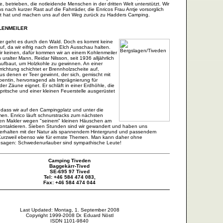
, betrieben, die notleidende Menschen in der dritten Welt unterstützt. Wir
 nach kurzer Rast auf die Fahrräder, die Enricos Frau Antje vorsorglich
llt hat und machen uns auf den Weg zurück zu Hadders Camping.
LENMEILER
ter geht es durch den Wald. Doch es kommt keine
f, da wir eifrig nach dem Elch Ausschau halten.
ir keinen, dafür kommen wir an einem Kohlenmeiler
 uralter Mann, Reidar Nilsson, seit 1936 alljährlich
 aufbaut, um Holzkohle zu gewinnen. An einer
rrichtung schichtet er Brennholzscheite auf,
aus denen er Teer gewinnt, der sich, gemischt mit
pentin, hervorragend als Imprägnierung für
er Zäune eignet. Er schläft in einer Erdhöhle, die
zpritsche und einer kleinen Feuerstelle ausgerüstet
, dass wir auf den Campingplatz und unter die
n. Enrico läuft schnurstracks zum nächsten
en Makler wegen "seinem" kleinen Häuschen am
ontaktieren. Sieben Stunden sind wir gewandert und haben uns
erhalten mit der Natur als spannendem Hintergrund und passendem
urzweil ebenso wie für ernste Themen. Man kann daher ohne
 sagen: Schwedenurlauber sind sympathische Leute!
Camping Tiveden
Baggekärr-Tived
SE-695 97 Tived
Tel: +46 584 474 083,
Fax: +46 584 474 044
Last Updated: Montag, 1. September 2008
Copyright 1999-2008 Dr. Eduard Nöstl
ISDN 1101-9840