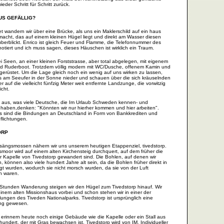
eder Schritt für Schritt zurück.
S GEFÄLLIG?
t wandern wir über eine Brücke, als uns ein Maklerschild auf ein haus
acht, das auf einem kleinen Hügel liegt und direkt am Wasser diesen
überblickt. Enrico ist gleich Feuer und Flamme, die Telefonnummer des
notiert und ich muss sagen, dieses Häuschen ist wirklich ein Traum.
 Seen, an einer kleinen Forststrasse, aber total abgelegen, mit eigenem
d Ruderboot. Trotzdem völlig modern mit WC/Dusche, offenem Kamin und
gerüstet. Um die Lage gleich noch ein wenig auf uns wirken zu lassen,
ns am Seeufer in der Sonne nieder und schauen über die sich kräuselnden
r auf die vielleicht fünfzig Meter weit entfernte Landzunge, die vorwitzig
icht.
ht aus, was viele Deutsche, die Im Urlaub Schweden kennen- und
t haben,denken: "Könnten wir nur hierher kommen und hier arbeiten".
s sind die Bindungen an Deutschland in Form von Bankkrediten und
flichtungen.
ORP
sängsmossen nähern wir uns unserem heutigen Etappenziel, tivedstorp.
moor wird auf einem alten Kirchensteig durchquert, auf dem früher die
r Kapelle von Tivedstorp gewandert sind. Die Bohlen, auf denen wir
 können also viele hundert Jahre alt sein, da die Bohlen früher direkt in
gt wurden, wodurch sie nicht morsch wurden, da sie von der Luft
n waren.
Stunden Wanderung steigen wir den Hügel zum Tivedstorp hinauf. Wir
nem alten Missionshaus vorbei und schon stehen wir in einer der
lungen des Tiveden Nationalparks. Tivedstorp ist ursprünglich eine
ung gewesen.
 erinnern heute noch einige Gebäude wie die Kapelle oder ein Stall aus
undert, der mit Gras bewachsen ist. Tivedstorp wird von IM, Individueller