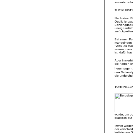
auszutausch
ZUR KUNST
Nach einer E
Quelle ist zw
Bohlenquadrat
unergründlic
zurückgreife
Bei einem Fo
mangelnden F
"Was, du mac
wissen, dass 
ist, dafür h
Aber immerhin
die Farben k
heruntergeht
den National
die undurchd
TORFINSEL
wurde, um do
praktisch au
Immer wieder 
der verschie
kultiviertem 