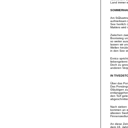
Land immer wi
SOMMERHAU
Am Stålvattne
aufmerksam m
See herrlich 
Maklers wird 
Zwischen zwei
Bootssteg un
so weiter aus
lassen wir u
Wellen hinübe
in den See st
Enrico spric
liebengelern
Doch zu gros
anderen Verp
IN TIVEDST
Über das Por
Das Porsängs
Gläubigen zu
entlanggehen,
den Torf gele
abgeschnitte
Nach sieben 
kommen an ei
ältesten Sied
Finnensiedl
An diese Zeit
dem 16. Jahrh