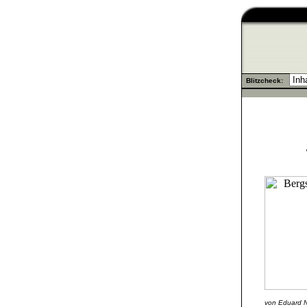
.
Blitzcheck:
.
von Eduard N