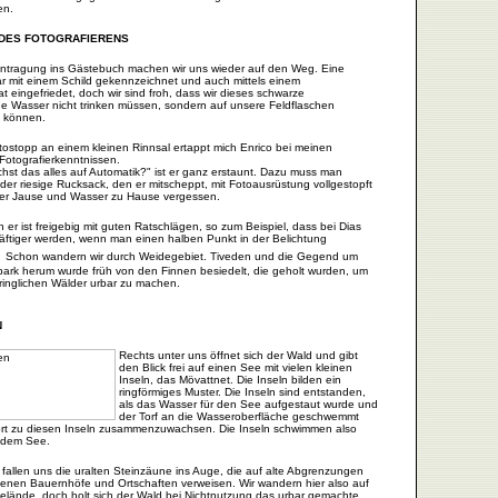
en.
 DES FOTOGRAFIERENS
intragung ins Gästebuch machen wir uns wieder auf den Weg. Eine
ar mit einem Schild gekennzeichnet und auch mittels einem
 eingefriedet, doch wir sind froh, dass wir dieses schwarze
he Wasser nicht trinken müssen, sondern auf unsere Feldflaschen
n können.
tostopp an einem kleinen Rinnsal ertappt mich Enrico bei meinen
otografierkenntnissen.
hst das alles auf Automatik?" ist er ganz erstaunt. Dazu muss man
der riesige Rucksack, den er mitscheppt, mit Fotoausrüstung vollgestopft
at er Jause und Wasser zu Hause vergessen.
 er ist freigebig mit guten Ratschlägen, so zum Beispiel, dass bei Dias
räftiger werden, wenn man einen halben Punkt in der Belichtung
.
Schon wandern wir durch Weidegebiet. Tiveden und die Gegend um
park herum wurde früh von den Finnen besiedelt, die geholt wurden, um
ringlichen Wälder urbar zu machen.
N
Rechts unter uns öffnet sich der Wald und gibt
den Blick frei auf einen See mit vielen kleinen
Inseln, das Mövattnet. Die Inseln bilden ein
ringförmiges Muster. Die Inseln sind entstanden,
als das Wasser für den See aufgestaut wurde und
der Torf an die Wasseroberfläche geschwemmt
rt zu diesen Inseln zusammenzuwachsen. Die Inseln schwimmen also
f dem See.
fallen uns die uralten Steinzäune ins Auge, die auf alte Abgrenzungen
denen Bauernhöfe und Ortschaften verweisen. Wir wandern hier also auf
Gelände, doch holt sich der Wald bei Nichtnutzung das urbar gemachte